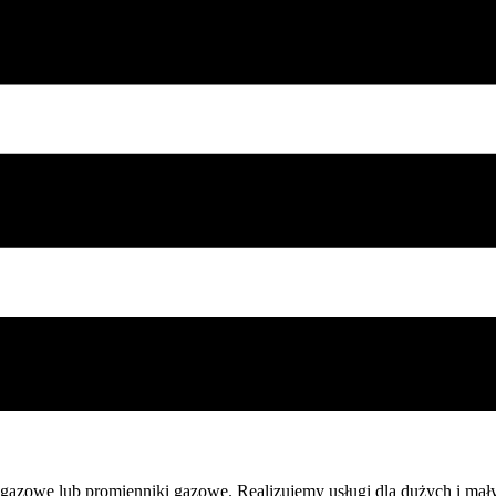
azowe lub promienniki gazowe. Realizujemy usługi dla dużych i mały