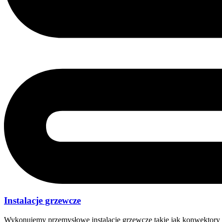
Instalacje grzewcze
Wykonujemy przemysłowe instalacje grzewcze takie jak konwektory g