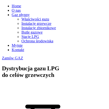
Home
O nas
Gaz płynny
Właściwości gazu
Instalacje grzewcze
Instalacje zbiornikowe
Butle gazowe
Stacje LPG
Ochrona środowiska
Myjnie
Kontakt
Zamów GAZ
Dystrybucja gazu LPG
do celów grzewczych