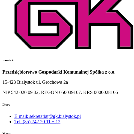
Kontakt
Przedsiębiorstwo Gospodarki Komunalnej Spółka z o.o.
15-423 Białystok ul. Grochowa 2a
NIP 542 020 09 32, REGON 050039167, KRS 0000028166
Biuro
E-mail:
sekretariat@gk.bialystok.pl
Tel: (85) 742 20 11 ÷ 12
Menu