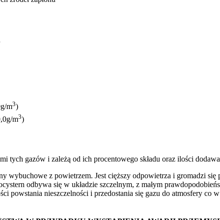
n
3
0g/m
)
3
0,0g/m
)
imi tych gazów i zależą od ich procentowego składu oraz ilości do
ny wybuchowe z powietrzem. Jest cięższy odpowietrza i gromadzi się 
autocystern odbywa się w układzie szczelnym, z małym prawdopodobień
ci powstania nieszczelności i przedostania się gazu do atmosfery c