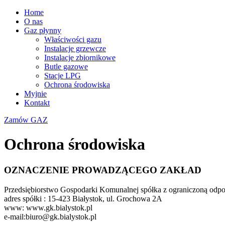
Home
O nas
Gaz płynny
Właściwości gazu
Instalacje grzewcze
Instalacje zbiornikowe
Butle gazowe
Stacje LPG
Ochrona środowiska
Myjnie
Kontakt
Zamów GAZ
Ochrona środowiska
OZNACZENIE PROWADZĄCEGO ZAKŁAD
Przedsiębiorstwo Gospodarki Komunalnej spółka z ograniczoną odp
adres spółki : 15-423 Białystok, ul. Grochowa 2A
www: www.gk.bialystok.pl
e-mail:
biuro@gk.bialystok.pl