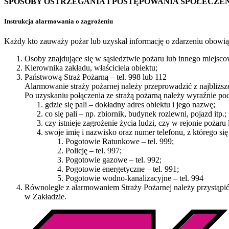
SPOSOBY OSTRZEGANIA I POSTĘPOWANIA SPOŁECZE
Instrukcja alarmowania o zagrożeniu
Każdy kto zauważy pożar lub uzyskał informację o zdarzeniu obowią
Osoby znajdujące się w sąsiedztwie pożaru lub innego miejsco
Kierownika zakładu, właściciela obiektu;
Państwową Straż Pożarną – tel. 998 lub 112
Alarmowanie straży pożarnej należy przeprowadzić z najbliżs
Po uzyskaniu połączenia ze strażą pożarną należy wyraźnie po
gdzie się pali – dokładny adres obiektu i jego nazwę;
co się pali – np. zbiornik, budynek rozlewni, pojazd itp.;
czy istnieje zagrożenie życia ludzi, czy w rejonie pożar
swoje imię i nazwisko oraz numer telefonu, z którego 
Pogotowie Ratunkowe – tel. 999;
Policję – tel. 997;
Pogotowie gazowe – tel. 992;
Pogotowie energetyczne – tel. 991;
Pogotowie wodno-kanalizacyjne – tel. 994
Równolegle z alarmowaniem Straży Pożarnej należy przystąpić 
w Zakładzie.