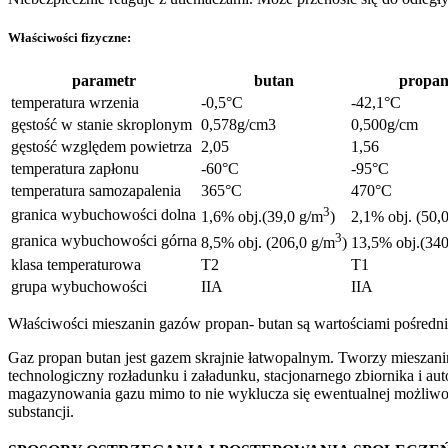
Właściwości fizyczne:
parametr
butan
propa
temperatura wrzenia
-0,5°C
-42,1°C
gęstość w stanie skroplonym
0,578g/cm3
0,500g/cm
gęstość względem powietrza
2,05
1,56
temperatura zapłonu
-60°C
-95°C
temperatura samozapalenia
365°C
470°C
3
granica wybuchowości dolna
1,6% obj.(39,0 g/m
)
2,1% obj. (50,
3
granica wybuchowości górna
8,5% obj. (206,0 g/m
)
13,5% obj.(34
klasa temperaturowa
T2
T1
grupa wybuchowości
IIA
IIA
Właściwości mieszanin gazów propan- butan są wartościami pośredn
Gaz propan butan jest gazem skrajnie łatwopalnym. Tworzy mieszani
technologiczny rozładunku i załadunku, stacjonarnego zbiornika i 
magazynowania gazu mimo to nie wyklucza się ewentualnej możliwoś
substancji.