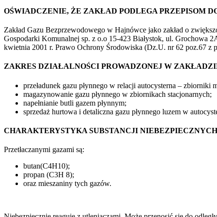
OŚWIADCZENIE, ŻE ZAKŁAD PODLEGA PRZEPISOM 
Zakład Gazu Bezprzewodowego w Hajnówce jako zakład o zwiększon
Gospodarki Komunalnej sp. z o.o 15-423 Białystok, ul. Grochowa 2
kwietnia 2001 r. Prawo Ochrony Środowiska (Dz.U. nr 62 poz.67 z 
ZAKRES DZIAŁALNOŚCI PROWADZONEJ W ZAKŁADZI
przeładunek gazu płynnego w relacji autocysterna – zbiorniki
magazynowanie gazu płynnego w zbiornikach stacjonarnych;
napełnianie butli gazem płynnym;
sprzedaż hurtowa i detaliczna gazu płynnego luzem w autocyst
CHARAKTERYSTYKA SUBSTANCJI NIEBEZPIECZNYCH
Przetłaczanymi gazami są:
butan(C4H10);
propan (C3H 8);
oraz mieszaniny tych gazów.
Niebezpiecznie reaguje z utleniaczami. Może przenosić się do odległ