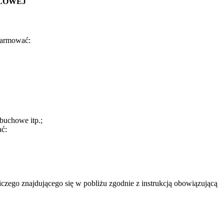
SŁOWEJ
alarmować:
ybuchowe itp.;
ać:
czego znajdującego się w pobliżu zgodnie z instrukcją obowiązującą