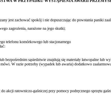
ŃSTWA W PRZYPADKU WYSTĄPIENIA AWARII PRZEMY
zany jest zachować spokój i nie dopuszczając do powstania paniki za
wego zagrożenia, narażone na jego skutki;
zego telefonu komórkowego lub stacjonarnego
dać:
u lub bezpośrednim sąsiedztwie znajdują się materiały łatwopalne lub w
się mówi. W razie potrzeby (wypadek lub awaria) dodatkowo zaalarmow
do akcji ratowniczo-gaśniczej przy pomocy podręcznego sprzętu gaśni