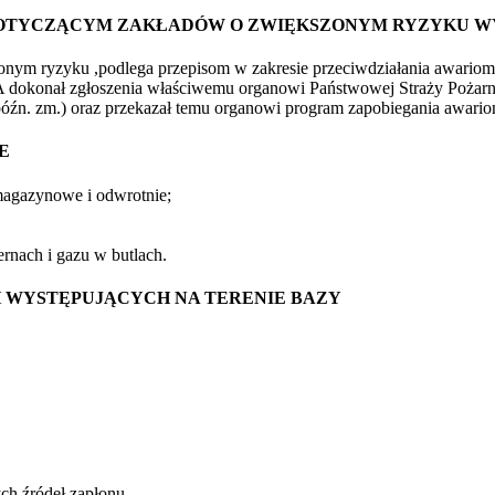
DOTYCZĄCYM ZAKŁADÓW O ZWIĘKSZONYM RYZYKU WY
ym ryzyku ,podlega przepisom w zakresie przeciwdziałania awariom
A dokonał zgłoszenia właściwemu organowi Państwowej Straży Pożarn
późn. zm.) oraz przekazał temu organowi program zapobiegania awar
E
 magazynowe i odwrotnie;
ernach i gazu w butlach.
 WYSTĘPUJĄCYCH NA TERENIE BAZY
ych źródeł zapłonu